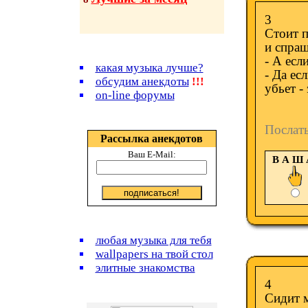
3
Стоит п
и спраш
- А есл
какая музыка лучше?
- Да ес
обсудим анекдоты
!!!
убьет -
on-line форумы
Послат
Рассылка анекдотов
Ваш E-Mail:
В А Ш
любая музыка для тебя
wallpapers на твой стол
элитные знакомства
4
Сидит м