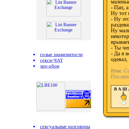
малень
- Пап, 
Ну тот 
- Ну эт
раздева
Ну маль
некотор
врывает
- Ты че
- Да я 
голые знаменитости
одевал,
секси-ЧАТ
эро-обои
Имя: С
Послат
В А Ш
сексуальные разговоры