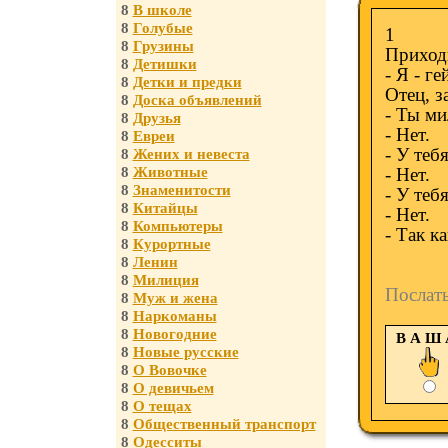
8
В школе
8
Голубые
1
8
Грузины
Приходи
8
Детишки
- Я - ге
8
Детки и предки
Отец, з
8
Доска объявлений
- Ты ми
8
Друзья
- Нет.
8
Евреи
- У теб
8
Жених и невеста
8
Животные
- Нет.
8
Знаменитости
- У теб
8
Китайцы
- Нет.
8
Компьютеры
- Так к
8
Курортные
8
Ленин
8
Милиция
Послат
8
Муж и жена
8
Наркоманы
8
Новогодние
В А Ш
8
Новые русские
8
О Вовочке
8
О девичьем
8
О тещах
8
Общественный транспорт
8
Одесситы