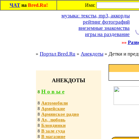
ЧАТ
на
Bred.Ru!
Имя:
музыка: тексты, mp3, аккорды
рейтинг фотографий
внеземные знакомства
игры на раздевание
»»
Разв
»
Портал Bred.Ru
»
Анекдоты
» Детки и пред
АНЕКДОТЫ
Н о в ы е
8
8
Автомобили
8
Армейские
8
Армянское радио
8
Ах, любовь
8
Блондинки
8
В зале суда
8
В магазине