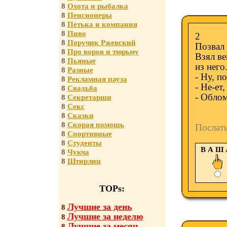
8
Охота и рыбалка
8
Пенсионеры
8
Петька и компания
8
Пиво
2
8
Поручик Ржевский
Позвал 
8
Про воров и тюрьму
Взял ве
8
Пьяные
из него
8
Разные
- Ну, п
8
Рекламная пауза
- Не-ет
8
Свадьба
- Облом
8
Секретарши
8
Секс
8
Сказки
8
Скорая помощь
Послат
8
Спортивные
8
Студенты
В А Ш
8
Чукча
8
Штирлиц
TOPs:
Лучшие за день
8
Лучшие за неделю
8
Лучшие за месяц
8