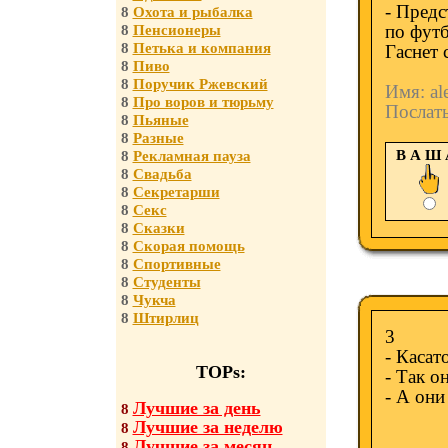
- Предс
8
Охота и рыбалка
по фут
8
Пенсионеры
8
Петька и компания
Гаснет 
8
Пиво
8
Поручик Ржевский
Имя: al
8
Про воров и тюрьму
Послат
8
Пьяные
8
Разные
В А Ш
8
Рекламная пауза
8
Свадьба
8
Секретарши
8
Секс
8
Сказки
8
Скорая помощь
8
Спортивные
8
Студенты
8
Чукча
8
Штирлиц
3
- Касат
TOPs:
- Так он
- А они
Лучшие за день
8
Лучшие за неделю
8
Лучшие за месяц
8