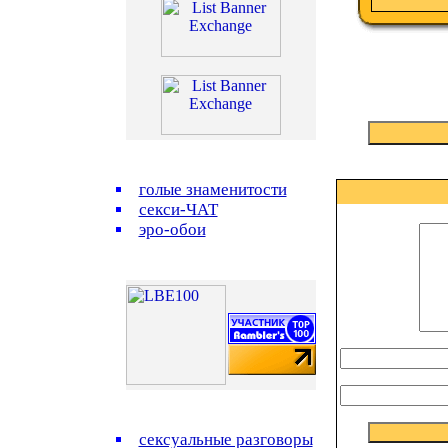
голые знаменитости
секси-ЧАТ
эро-обои
сексуальные разговоры