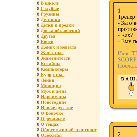
8
В школе
8
Голубые
1
8
Грузины
Тренер 
8
Детишки
- Зато 
8
Детки и предки
противн
8
Доска объявлений
- Как?
8
Друзья
- Ему п
8
Евреи
8
Жених и невеста
8
Животные
Имя: 
8
Знаменитости
SCORP
8
Китайцы
Послат
8
Компьютеры
8
Курортные
В А Ш
8
Ленин
8
Милиция
8
Муж и жена
8
Наркоманы
8
Новогодние
8
Новые русские
8
О Вовочке
8
О девичьем
8
О тещах
8
Общественный транспорт
2
8
Одесситы