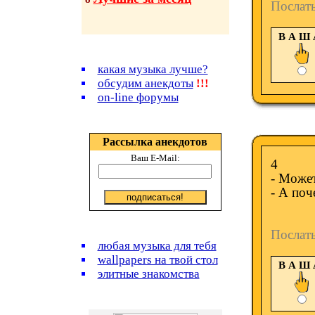
Послат
В А Ш
какая музыка лучше?
обсудим анекдоты
!!!
on-line форумы
Рассылка анекдотов
Ваш E-Mail:
4
- Может
- А поч
Послат
любая музыка для тебя
wallpapers на твой стол
В А Ш
элитные знакомства