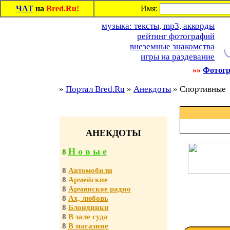
ЧАТ
на
Bred.Ru!
Имя:
музыка: тексты, mp3, аккорды
рейтинг фотографий
внеземные знакомства
игры на раздевание
»»
Фотогр
»
Портал Bred.Ru
»
Анекдоты
» Спортивные
АНЕКДОТЫ
Н о в ы е
8
8
Автомобили
8
Армейские
8
Армянское радио
8
Ах, любовь
8
Блондинки
8
В зале суда
8
В магазине