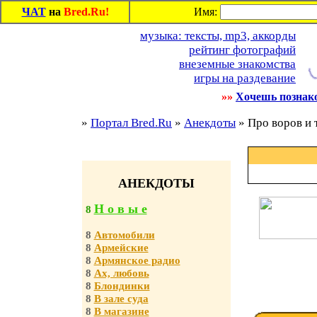
ЧАТ
на
Bred.Ru!
Имя:
музыка: тексты, mp3, аккорды
рейтинг фотографий
внеземные знакомства
игры на раздевание
»»
Хочешь познак
»
Портал Bred.Ru
»
Анекдоты
» Про воров и
АНЕКДОТЫ
Н о в ы е
8
8
Автомобили
8
Армейские
8
Армянское радио
8
Ах, любовь
8
Блондинки
8
В зале суда
8
В магазине