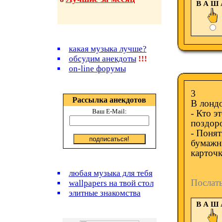
В А Ш
какая музыка лучше?
обсудим анекдоты
!!!
on-line форумы
3
Рассылка анекдотов
В лонд
Ваш E-Mail:
- Кто э
поздор
- Понят
бумажни
карточк
любая музыка для тебя
Послат
wallpapers на твой стол
элитные знакомства
В А Ш