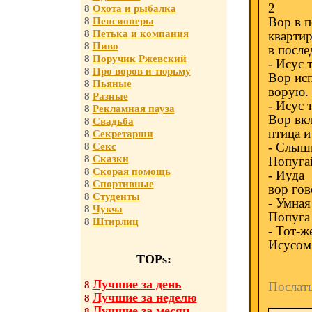
2
8
Охота и рыбалка
Вор в п
8
Пенсионеры
8
Петька и компания
квартир
8
Пиво
в после
8
Поручик Ржевский
- Исус 
8
Про воров и тюрьму
Вор исп
8
Пьяные
ворую. 
8
Разные
- Исус 
8
Рекламная пауза
Вор вкл
8
Свадьба
птица и
8
Секретарши
- Слышы
8
Секс
8
Сказки
Попугай
8
Скорая помощь
- Иуда
8
Спортивные
вор гов
8
Студенты
- Умная
8
Чукча
Попуга 
8
Штирлиц
- Тот-ж
Исусом!
TOPs:
Лучшие за день
8
Послат
Лучшие за неделю
8
Лучшие за месяц
8