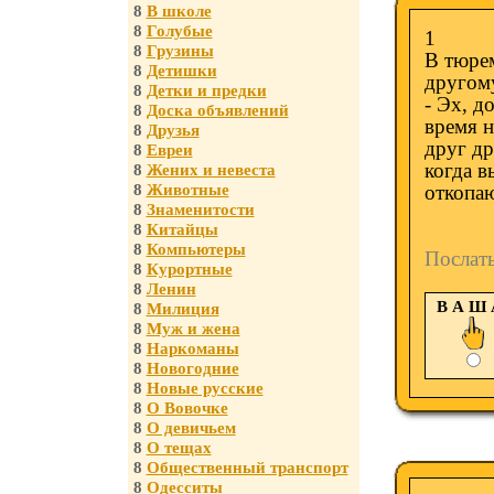
8
В школе
8
Голубые
1
8
Грузины
В тюрем
8
Детишки
другом
8
Детки и предки
- Эх, д
8
Доска объявлений
время н
8
Друзья
друг др
8
Евреи
когда в
8
Жених и невеста
8
Животные
откопаю
8
Знаменитости
8
Китайцы
8
Компьютеры
Послат
8
Курортные
8
Ленин
В А Ш
8
Милиция
8
Муж и жена
8
Наркоманы
8
Новогодние
8
Новые русские
8
О Вовочке
8
О девичьем
8
О тещах
8
Общественный транспорт
8
Одесситы