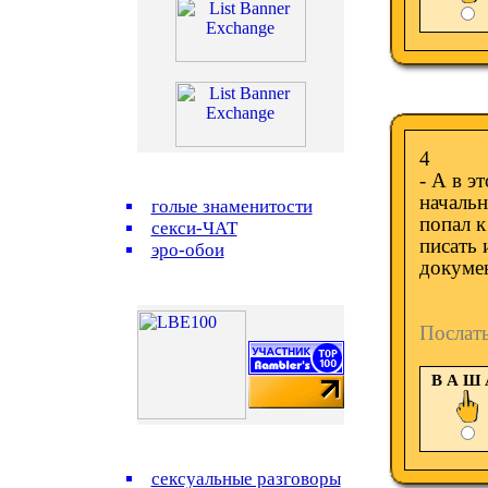
4
- А в э
начальн
голые знаменитости
попал к
секси-ЧАТ
писать 
эро-обои
докуме
Послат
В А Ш
сексуальные разговоры