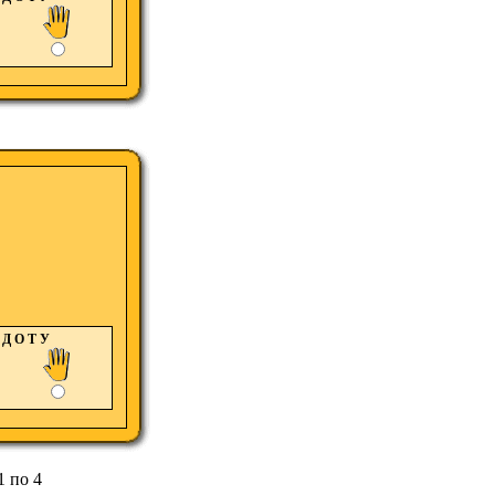
Д О Т У
1 по 4