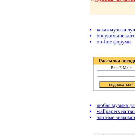
какая музыка лу
обсудим анекдот
on-line форумы
Рассылка анекд
Ваш E-Mail:
любая музыка дл
wallpapers на тво
элитные знакомс