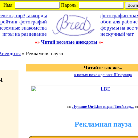
Имя:
Пароль:
тексты, mp3, аккорды
фотографии зна
рейтинг фотографий
обои для рабоче
неземные знакомства
форумы на все 
игры на раздевание
нескучный чат
»»
Читай веселые анекдоты
««
Анекдоты
» Рекламная пауза
Читайте так же...
о новых похождениях Штирлица
Ы
»»
Лучшие On-Line игры! Твой ход...
«
Рекламная пауза