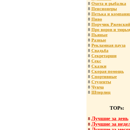
8
Охота и рыбалка
8
Пенсионеры
8
Петька и компани
8
Пиво
8
Поручик Ржевски
8
Про воров и тюрьм
8
Пьяные
8
Разные
8
Рекламная пауза
8
Свадьба
8
Секретарши
8
Секс
8
Сказки
8
Скорая помощь
8
Спортивные
8
Студенты
8
Чукча
8
Штирлиц
TOPs:
Лучшие за день
8
Лучшие за неде
8
Лучшие за меся
8