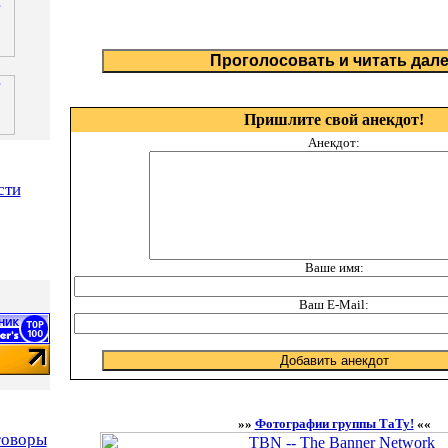
Пришлите свой анекдот!
Анекдот:
сти
Ваше имя:
Ваш E-Mail:
»»
Фотографии группы ТаТу!
««
говоры