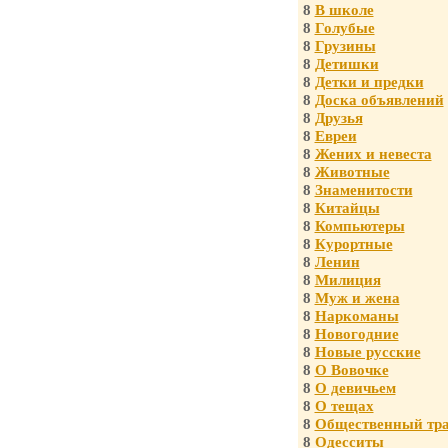
8
В школе
8
Голубые
8
Грузины
8
Детишки
8
Детки и предки
8
Доска объявлений
8
Друзья
8
Евреи
8
Жених и невеста
8
Животные
8
Знаменитости
8
Китайцы
8
Компьютеры
8
Курортные
8
Ленин
8
Милиция
8
Муж и жена
8
Наркоманы
8
Новогодние
8
Новые русские
8
О Вовочке
8
О девичьем
8
О тещах
8
Общественный тра
8
Одесситы