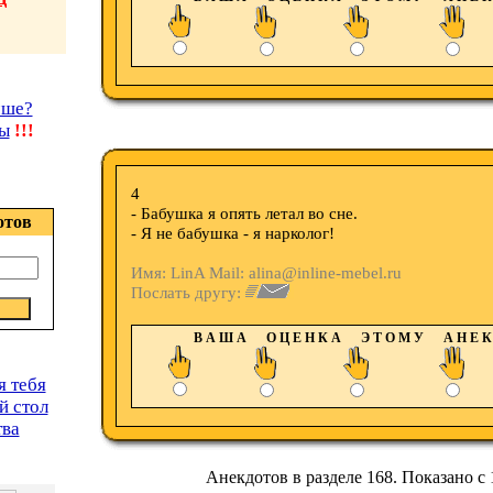
чше?
ы
!!!
4
- Бабушка я опять летал во сне.
отов
- Я не бабушка - я нарколог!
Имя: LinA Mail: alina@inline-mebel.ru
Послать другу:
В А Ш А О Ц Е Н К А Э Т О М У А Н Е К 
я тебя
й стол
тва
Анекдотов в разделе 168. Показано с 