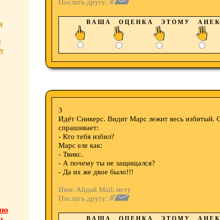
Послать другу:
В А Ш А О Ц Е Н К А Э Т О М У А Н Е К 
я
й
у
3
Идёт Сникерс. Видит Марс лежит весь избитый. 
спрашивает:
- Кто тебя избил?
Марс еле как:
- Твикс.
- А почему ты не защищался?
- Да их же двое было!!!
Имя: Айдай Mail: нету
Послать другу:
лю
ц
В А Ш А О Ц Е Н К А Э Т О М У А Н Е К 