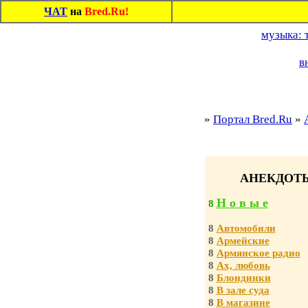
ЧАТ
на
Bred.Ru!
музыка: 
в
»
Портал Bred.Ru
»
АНЕКДОТ
Н о в ы е
8
8
Автомобили
8
Армейские
8
Армянское радио
8
Ах, любовь
8
Блондинки
8
В зале суда
8
В магазине