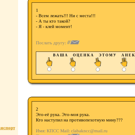
1
- Всем лежать!!! Ни с места!!!
- А ты кто такой?
- Я - клей момент!
Послать другу:
В А Ш А О Ц Е Н К А Э Т О М У А Н Е К 
2
Это-её рука. Это-моя рука.
Кто наступил на противопехотную мину???
нспорт
Имя: КПСС Mail: clabakncc@mail.ru