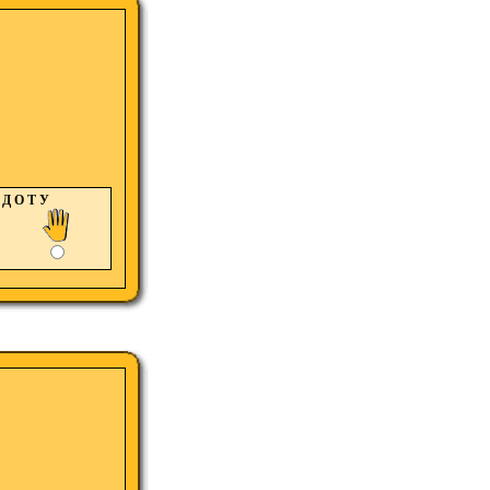
Д О Т У