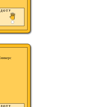
Д О Т У
Сникерс
Д О Т У