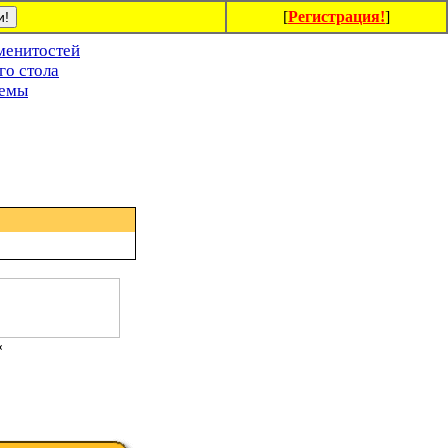
[
Регистрация!
]
менитостей
го стола
темы
«